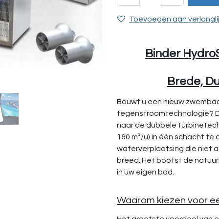
Toevoegen aan verlangli
Binder HydroS
Brede, D
Bouwt u een nieuw zwembad 
tegenstroomtechnologie? 
naar de dubbele turbinetech
160 m³/u) in één schacht te
waterverplaatsing die niet a
breed. Het bootst de natuurl
in uw eigen bad.
Waarom kiezen voor ee