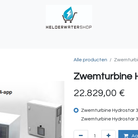
UCHES
BUITENKRANEN
REGENWATER
ALKALINITEIT?
T
Alle producten
Zwemturbi
Zwemturbine H
22.829,00
€
Zwemturbine Hydrostar 3
Zwemturbine Hydrostar 3
Aa