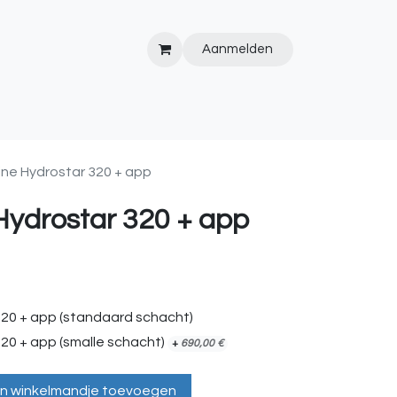
Aanmelden
IPS&TRICKS
PVC
KOOPJESHOEK
HOT TUBS
WEBSITE
ne Hydrostar 320 + app
ydrostar 320 + app
20 + app (standaard schacht)
20 + app (smalle schacht)
+
690,00
€
n winkelmandje toevoegen