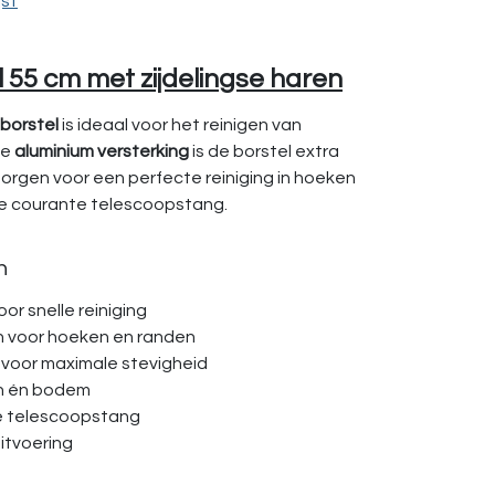
jst
55 cm met zijdelingse haren
borstel
is ideaal voor het reinigen van
de
aluminium versterking
is de borstel extra
orgen voor een perfecte reiniging in hoeken
ke courante telescoopstang.
n
or snelle reiniging
en voor hoeken en randen
 voor maximale stevigheid
en én bodem
te telescoopstang
itvoering