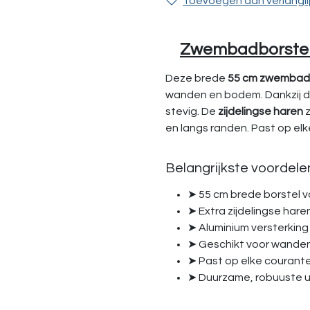
Toevoegen aan verlangli
Zwembadborstel 
Deze brede
55 cm zwembad
wanden en bodem. Dankzij 
stevig. De
zijdelingse haren
z
en langs randen. Past op el
Belangrijkste voordele
➤ 55 cm brede borstel vo
➤ Extra zijdelingse har
➤ Aluminium versterking
➤ Geschikt voor wand
➤ Past op elke couran
➤ Duurzame, robuuste u