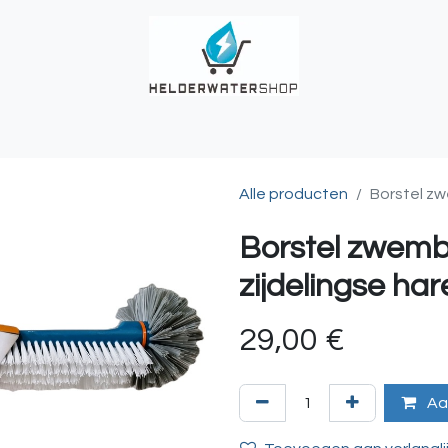
UCHES
BUITENKRANEN
REGENWATER
ALKALINITEIT?
T
Alle producten
Borstel z
Borstel zwem
zijdelingse ha
29,00
€
Aa