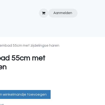
Aanmelden
IPS&TRICKS
PVC
KOOPJESHOEK
HOT TUBS
WEBSITE
wembad 55cm met zijdelingse haren
bad 55cm met
ren
n winkelmandje toevoegen