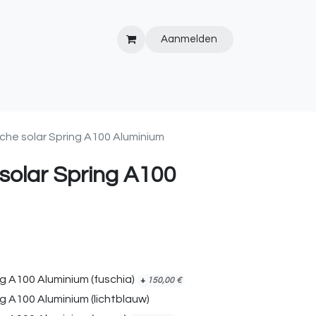
Aanmelden
IPS&TRICKS
PVC
KOOPJESHOEK
HOT TUBS
WEBSITE
he solar Spring A100 Aluminium
solar Spring A100
g A100 Aluminium (fuschia)
+
150,00
€
g A100 Aluminium (lichtblauw)