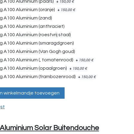
g A100 Aluminium (paars)
+
150,00
€
g A100 Aluminium (oranje)
+
150,00
€
g A100 Aluminium (zand)
g A100 Aluminium (anthraciet)
 A100 Aluminium (roestvrij staal)
ng A100 Aluminium (smaragdgroen)
ng A100 Aluminium (Van Gogh goud)
g A100 Aluminium (, tomatenrood)
+
150,00
€
ng A100 Aluminium (opaalgroen)
+
150,00
€
ng A100 Aluminium (frambozenrood)
+
150,00
€
n winkelmandje toevoegen
jst
 Aluminium Solar Buitendouche