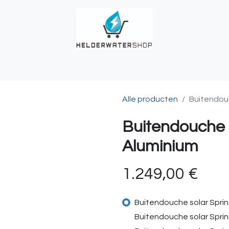
UCHES
BUITENKRANEN
REGENWATER
ALKALINITEIT?
T
Alle producten
Buitendouc
Buitendouche 
Aluminium
1.249,00
€
Buitendouche solar Sprin
Buitendouche solar Sprin