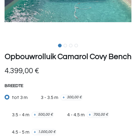
Opbouwrolluik Camarol Covy Bench
4.399,00
€
BREEDTE
tot 3 m
3 - 3.5 m
+
300,00
€
3.5 - 4 m
4 - 4.5 m
+
500,00
€
+
700,00
€
4.5 - 5 m
+
1.000,00
€