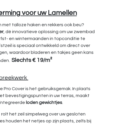
erming voor uw Lamellen
en met talloze haken en rekkers ook beu?
er
, dé innovatieve oplossing om uw zwembad
rfst- en wintermaanden in topconditie te
stzeil is speciaal ontwikkeld om direct over
gen, waardoor bladeren en takjes geen kans
Slechts € 19/m²
anden.
 breekwerk
e Pro Cover is het gebruiksgemak. In plaats
t bevestigingspunten in uw terras, maakt
eïntegreerde
loden gewichtjes
.
 rolt het zeil simpelweg over uw gesloten
es houden het netjes op zijn plaats, zelfs bij