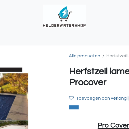
UCHES
BUITENKRANEN
REGENWATER
ALKALINITEIT?
T
Alle producten
Herfstzeil
Herfstzeil lam
Procover
Toevoegen aan verlangli
Pro Cover