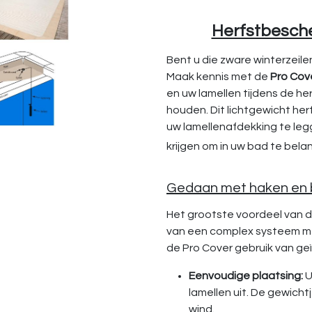
Herfstbesch
Bent u die zware winterzeil
Maak kennis met de
Pro Cov
en uw lamellen tijdens de he
houden. Dit lichtgewicht herf
uw lamellenafdekking te leg
krijgen om in uw bad te bel
Gedaan met haken en
Het grootste voordeel van d
van een complex systeem me
de Pro Cover gebruik van g
Eenvoudige plaatsing:
U
lamellen uit. De gewichtj
wind.