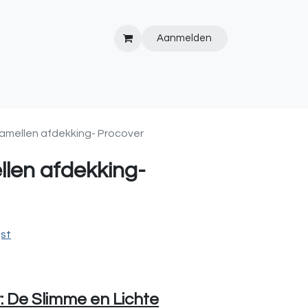
Aanmelden
IPS&TRICKS
PVC
KOOPJESHOEK
HOT TUBS
WEBSITE
 lamellen afdekking- Procover
ellen afdekking-
jst
: De Slimme en Lichte