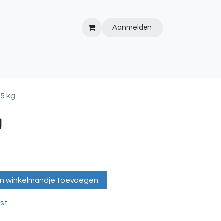
Aanmelden
IPS&TRICKS
PVC
KOOPJESHOEK
HOT TUBS
WEBSITE
.5 kg
g
n winkelmandje toevoegen
jst