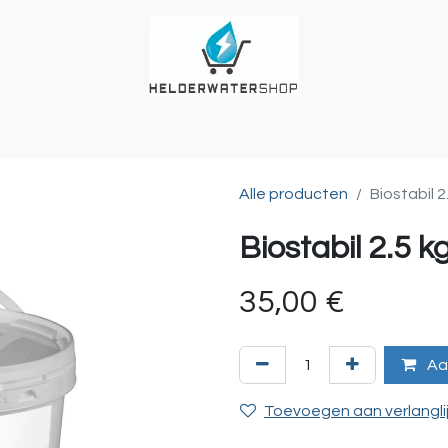
UCHES
BUITENKRANEN
REGENWATER
ALKALINITEIT?
T
Alle producten
Biostabil 2
Biostabil 2.5 k
35,00
€
Aa
Toevoegen aan verlangli