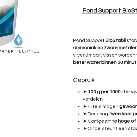
Pond Support BioSta
Pond Support
BioStabil
stab
ammoniak en zware metale
vijverklimaat. Vissen worden 
beter water binnen 20 minut
Gebruik
➤
100 g per 1000 liter
vij
verdelen
➤ Filters mogen
gewoon 
➤ Dosering
twee keer pe
➤ Corrigeert
te hoge of
➤ Ondersteunt een sta