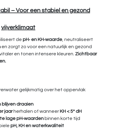
bil – Voor een stabiel en gezond
vijverklimaat
iliseert de
pH‑ en KH‑waarde
, neutraliseert
n
en zorgt zo voor een natuurlijk en gezond
vitaler en tonen intensere kleuren.
Zichtbaar
en.
verwater gelijkmatig over het oppervlak
blijven draaien
r jaar
herhalen of wanneer
KH < 5° dH
 te lage pH‑waarden
binnen korte tijd
biele
pH, KH en waterkwaliteit