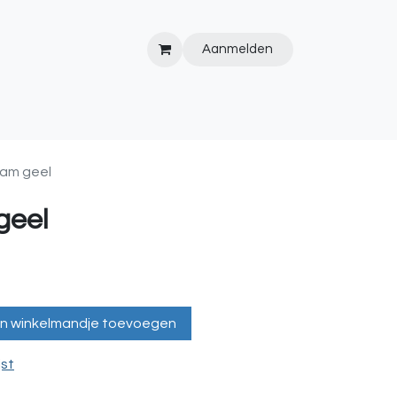
Aanmelden
IPS&TRICKS
PVC
KOOPJESHOEK
HOT TUBS
WEBSITE
sam geel
geel
n winkelmandje toevoegen
jst