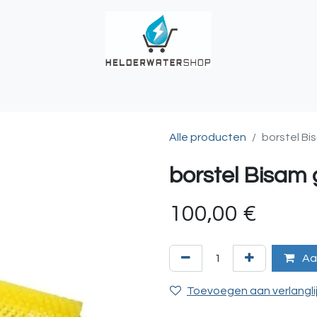
UCHES
BUITENKRANEN
REGENWATER
ALKALINITEIT?
T
Alle producten
borstel Bi
borstel Bisam 
100,00
€
Aa
Toevoegen aan verlangli