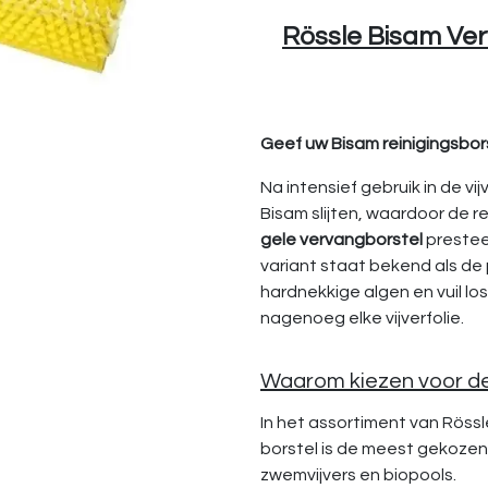
Rössle Bisam Ver
Geef uw Bisam reinigingsborst
Na intensief gebruik in de v
Bisam slijten, waardoor de r
gele vervangborstel
prestee
variant staat bekend als de
hardnekkige algen en vuil lo
nagenoeg elke vijverfolie.
Waarom kiezen voor de
In het assortiment van Rössle
borstel is de meest gekozen
zwemvijvers en biopools.