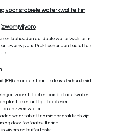
g voor stabiele waterkwaliteit in
(zwem)vijvers
en en behouden de ideale waterkwaliteit in
en zwemvijvers. Praktischer dan tabletten
tsen.
n
it (KH)
en ondersteunen de
waterhardheid
ingen voor stabiel en comfortabel water
an planten en nuttige bacteriën
lanten en zwemwater
aden waar tabletten minder praktisch zijn
ming door fosfaatbuffering
n vijvers en buffertanks