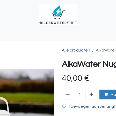
UCHES
BUITENKRANEN
REGENWATER
ALKALINITEIT?
T
Alle producten
AlkaWater
AlkaWater Nug
40,00
€
Aa
Toevoegen aan verlangli