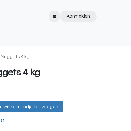
Aanmelden
IPS&TRICKS
PVC
KOOPJESHOEK
HOT TUBS
WEBSITE
 Nuggets 4 kg
gets 4 kg
n winkelmandje toevoegen
jst