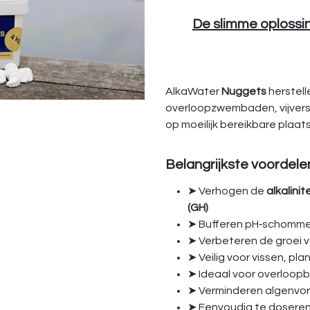
De slimme oplossin
AlkaWater
Nuggets
herstell
overloopzwembaden, vijvers 
op moeilijk bereikbare plaa
Belangrijkste voordele
➤ Verhogen de
alkalinite
(GH)
➤ Bufferen pH‑schommel
➤ Verbeteren de groei v
➤ Veilig voor vissen, p
➤ Ideaal voor overloopb
➤ Verminderen algenvor
➤ Eenvoudig te doseren i