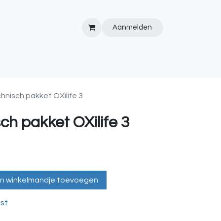
Aanmelden
IPS&TRICKS
PVC
KOOPJESHOEK
HOT TUBS
WEBSITE
hnisch pakket OXilife 3
ch pakket OXilife 3
n winkelmandje toevoegen
jst