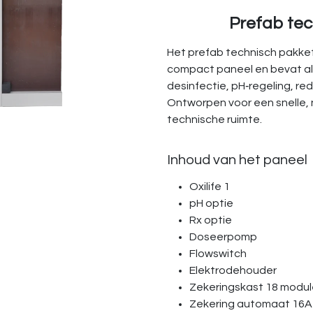
Prefab tec
Het prefab technisch pakke
compact paneel en bevat al
desinfectie, pH‑regeling, red
Ontworpen voor een snelle, n
technische ruimte.
Inhoud van het paneel
Oxilife 1
pH optie
Rx optie
Doseerpomp
Flowswitch
Elektrodehouder
Zekeringskast 18 modul
Zekering automaat 16A