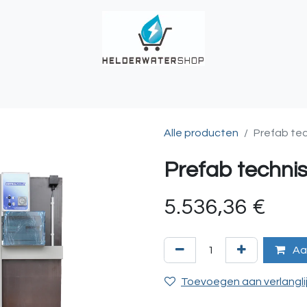
UCHES
BUITENKRANEN
REGENWATER
ALKALINITEIT?
T
Alle producten
Prefab tec
Prefab technis
5.536,36
€
Aa
Toevoegen aan verlangli