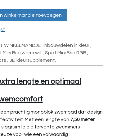
n winkelmandje toevoegen
jst
ET WINKELMANDJE.
:
Inbouwdelen in kleur
,
 Mini Brio warm wit
,
Spot Mini Brio RGB
,
ots
,
3D kleursupplement.
extra lengte en optimaal
wemcomfort
s een prachtig monoblok zwembad dat design
ectiviteit. Met een lengte van
7,50 meter
ra slagruimte die fervente zwemmers
 keuze voor wie een volwaardig