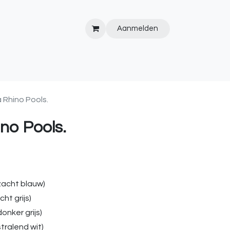
Aanmelden
IPS&TRICKS
PVC
KOOPJESHOEK
HOT TUBS
WEBSITE
 Rhino Pools.
no Pools.
zacht blauw)
cht grijs)
onker grijs)
tralend wit)