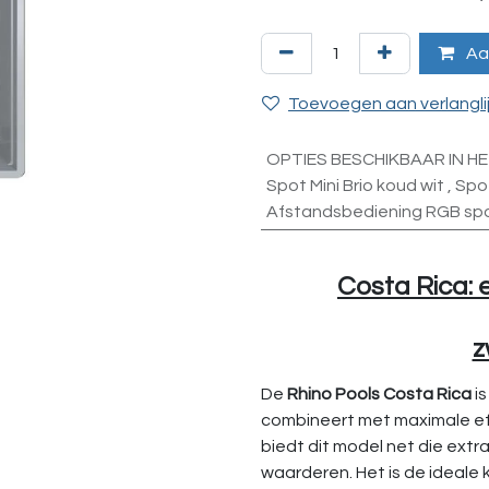
Aa
Toevoegen aan verlangli
OPTIES BESCHIKBAAR IN H
Spot Mini Brio koud wit
,
Spot
Afstandsbediening RGB sp
Costa Rica: 
z
De
Rhino Pools Costa Rica
i
combineert met maximale eff
biedt dit model net die ext
waarderen. Het is de ideale