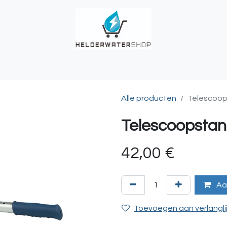
UCHES
BUITENKRANEN
REGENWATER
ALKALINITEIT?
T
Alle producten
Telescoop
Telescoopstan
42,00
€
Aa
Toevoegen aan verlangli