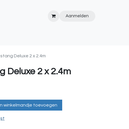
Aanmelden
IPS&TRICKS
PVC
KOOPJESHOEK
HOT TUBS
WEBSITE
stang Deluxe 2 x 2.4m
g Deluxe 2 x 2.4m
n winkelmandje toevoegen
jst