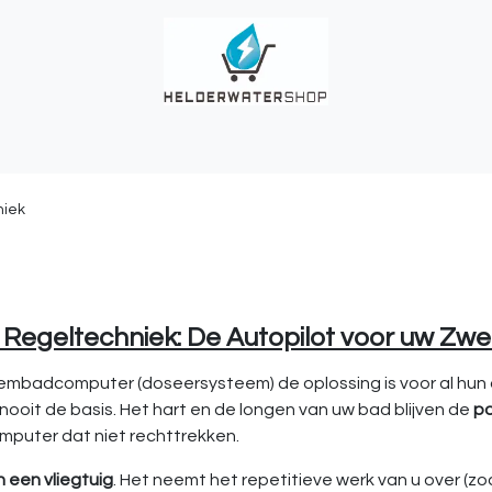
UCHES
BUITENKRANEN
REGENWATER
ALKALINITEIT?
T
niek
 Regeltechniek: De Autopilot voor uw Z
badcomputer (doseersysteem) de oplossing is voor al hun o
nooit de basis. Het hart en de longen van uw bad blijven de
p
mputer dat niet rechttrekken.
n een vliegtuig
. Het neemt het repetitieve werk van u over (zoa