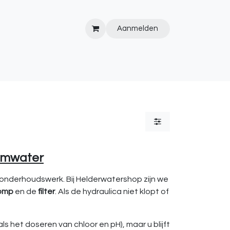
Aanmelden
IPS&TRICKS
PVC
KOOPJESHOEK
HOT TUBS
WEBSITE
wemwater
nderhoudswerk. Bij Helderwatershop zijn we
omp
en de
filter
. Als de hydraulica niet klopt of
ls het doseren van chloor en pH), maar u blijft