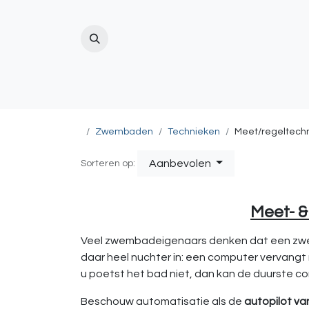
ZWEMBAD
(ZWEM)VIJVER
BUITENDO
Zwembaden
Technieken
Meet/regeltech
Aanbevolen
Sorteren op:
Meet- &
Veel zwembadeigenaars denken dat een zwem
daar heel nuchter in: een computer vervangt 
u poetst het bad niet, dan kan de duurste co
Beschouw automatisatie als de
autopilot va