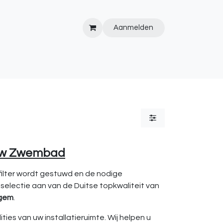
Aanmelden
IPS&TRICKS
PVC
KOOPJESHOEK
HOT TUBS
WEBSITE
 uw Zwembad
 filter wordt gestuwd en de nodige
 selectie aan van de Duitse topkwaliteit van
gem
.
ies van uw installatieruimte. Wij helpen u