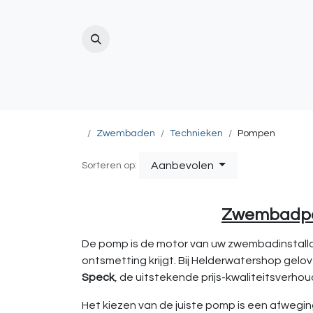
ZWEMBAD
(ZWEM)VIJVER
BUITENDO
Zwembaden
Technieken
Pompen
Aanbevolen
Sorteren op:
Zwembadpom
De pomp is de motor van uw zwembadinstallati
ontsmetting krijgt. Bij Helderwatershop gelo
Speck
, de uitstekende prijs-kwaliteitsverho
Het kiezen van de juiste pomp is een afweging