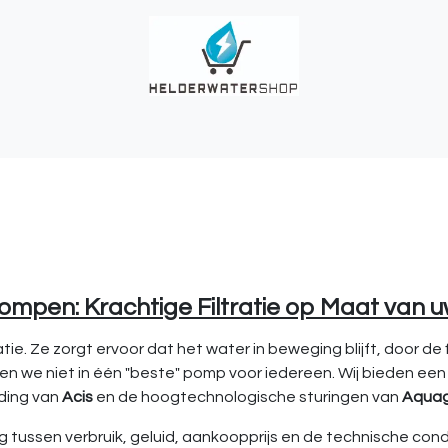
UCHES
BUITENKRANEN
REGENWATER
ALKALINITEIT?
T
pen: Krachtige Filtratie op Maat van
e. Ze zorgt ervoor dat het water in beweging blijft, door de
ven we niet in één "beste" pomp voor iedereen. Wij bieden een
uding van
Acis
en de hoogtechnologische sturingen van
Aqua
 tussen verbruik, geluid, aankoopprijs en de technische condit